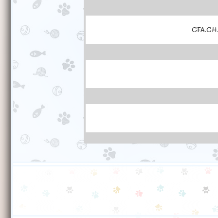
CFA.CH.
Molins