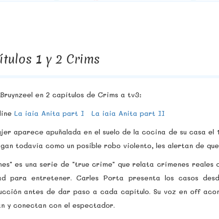
tulos 1 y 2 Crims
 Bruynzeel en 2 capítulos de Crims a tv3:
line
La iaia Anita part I
La iaia Anita part II
jer aparece apuñalada en el suelo de la cocina de su casa el
igan todavía como un posible robo violento, les alertan de qu
es" es una serie de "true crime" que relata crímenes reales
dad para entretener. Carles Porta presenta los casos des
ucción antes de dar paso a cada capítulo. Su voz en off acom
n y conectan con el espectador.