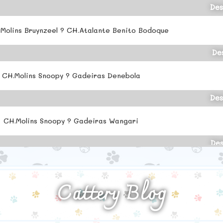
Des
Molins Bruynzeel ? CH.Atalante Benito Bodoque
De
CH.Molins Snoopy ? Gadeiras Denebola
Des
CH.Molins Snoopy ? Gadeiras Wangari
De
 Festina ? QGC.TICA.MOLINS Desperado CFA.CF
Cattery Blog