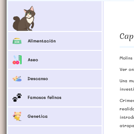
Capí
Alimentación
Molins
Aseo
Ver on
Descanso
Una mu
invest
Famosos felinos
Crímen
reali
Genetica
introd
atrapa